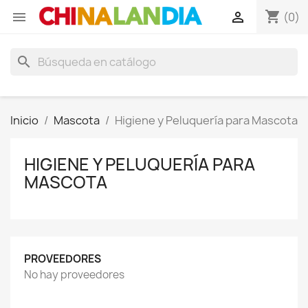
shopping_cart


(0)
search
Inicio
Mascota
Higiene y Peluquería para Mascota
HIGIENE Y PELUQUERÍA PARA
MASCOTA
PROVEEDORES
No hay proveedores